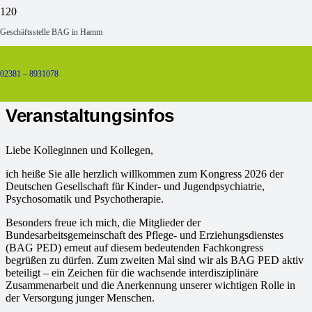
DGKJP Kongress 2026
Geschäftsstelle BAG in Hamm
2026
Mit
22
Apr
Ganztägig
Sam
25
DGKJP Kongress 2026
BAG-
02381 – 8931078
Tagung
Veranstaltungsinfos
Liebe Kolleginnen und Kollegen,
ich heiße Sie alle herzlich willkommen zum Kongress 2026 der
Deutschen Gesellschaft für Kinder- und Jugendpsychiatrie,
Psychosomatik und Psychotherapie.
Besonders freue ich mich, die Mitglieder der
Bundesarbeitsgemeinschaft des Pflege- und Erziehungsdienstes
(BAG PED) erneut auf diesem bedeutenden Fachkongress
begrüßen zu dürfen. Zum zweiten Mal sind wir als BAG PED aktiv
beteiligt – ein Zeichen für die wachsende interdisziplinäre
Zusammenarbeit und die Anerkennung unserer wichtigen Rolle in
der Versorgung junger Menschen.