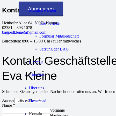
Abonnieren
Kontaktadresse
Mitglied werden
Heithofer Allee 64, 59071 Hamm
Ihre Vorteile
02381 – 893 1078
bagpedkleine(at)gmail.com
Formular Mitgliedschaft
Bürozeiten: 8:00 – 13:00 Uhr (außer mittwochs)
Satzung der BAG
Kontakt Geschäftstel
Literatur
Eva Kleine
Aktuelles
Über uns
Schreiben Sie uns gerne eine Nachricht oder rufen uns an. Wir freuen
Anrede
Download
Name
*
Vorname
Kontakt
Nachname