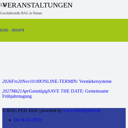
VERANSTALTUNGEN
Geschäftsstelle BAG in Hamm
Aktueller Monat
02381 – 8931078
2026
Fre
20
Nov
10:00
ONLINE-TERMIN: Verstärkersysteme
2027
Mit
21
Apr
Ganztägig
SAVE THE DATE: Gemeinsame
Frühjahrstagung
© BAG
PED
2026 | powered by
www.frischepixel.de
Die BAG PED