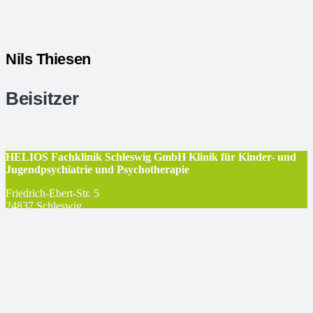
Nils Thiesen
Beisitzer
HELIOS Fachklinik Schleswig GmbH Klinik für Kinder- und
Jugendpsychiatrie und Psychotherapie
Friedrich-Ebert-Str. 5
24837
Schleswig
Email-Kontakt
© BAG
PED
2026 | powered by
www.frischepixel.de
Die BAG PED
Impressum